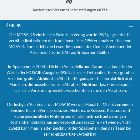
Kostenloser Versand für Bestellungen ab 75 €
ÜBER UNS
Der MOSAIK Steinchen für Steinchen Verlag wurde 1991 gegründet. Er
veröffentlicht seitdem das traditionsreiche, 1955 erstmals erschienene
MOSAIK. Darin erlebt der Leser die spannenden Comic-Abenteuer der
Abrafaxe. Das sind: Abrax, Brabax und Califax.
Im Spätsommer 2008 erblickten Anna, Bella und Caramella das Licht der
Welt in der MOSAIK-Ausgabe 393: Nach einer Detonation, hervorgerufen
von dem großen Alchimisten Albertus Magnus, erscheinen plötzlich drei
Mädchen, die aussehen wie die Abrafaxe. Nicht nur das: Eine seltsame
seelische Verbindung besteht zwischen ihnen und den Abrafaxen.
Die lustigen Abenteuer des MOSAIK werden Monat für Monat von einem
Zeichnerteam in Berlin produziert. Historische Kulissen, Kostüme und
kulturgeschichtliche Hintergründe finden sich nach aufwendigen
Recherchen detailgenau und liebevoll umgesetzt im Heft wieder. Nicht
zuletzt kann man in jeder Zeichnung den Spaß sehen, den das Team bei
seiner einzigartigen Arbeit hat.