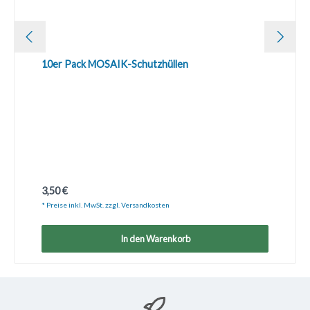
10er Pack MOSAIK-Schutzhüllen
Regulärer Preis:
3,50 €
* Preise inkl. MwSt. zzgl. Versandkosten
In den Warenkorb