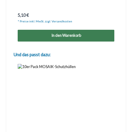
Regulärer Preis:
5,10 €
* Preise inkl. MwSt. zzgl. Versandkosten
In den Warenkorb
Produktgalerie überspringen
Und das passt dazu: