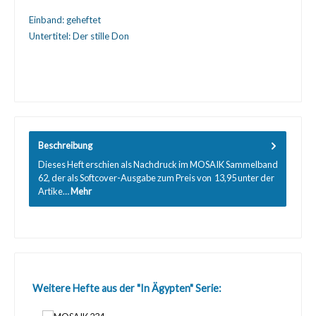
Einband:
geheftet
Untertitel:
Der stille Don
Beschreibung
Dieses Heft erschien als Nachdruck im MOSAIK Sammelband
62, der als Softcover-Ausgabe zum Preis von  13,95 unter der
Artike…
Mehr
Produktgalerie überspringen
Weitere Hefte aus der "In Ägypten" Serie: