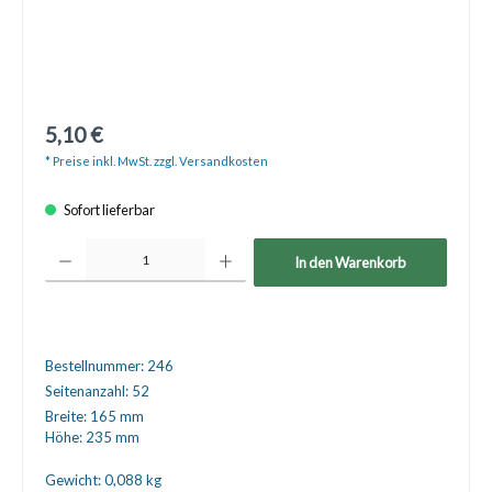
5,10 €
* Preise inkl. MwSt. zzgl. Versandkosten
Sofort lieferbar
Produkt Anzahl: Gib den gewünschten Wert ein oder benutze die Schaltfläche
In den Warenkorb
Bestellnummer:
246
Seitenanzahl:
52
Breite:
165 mm
Höhe:
235 mm
Gewicht:
0,088 kg