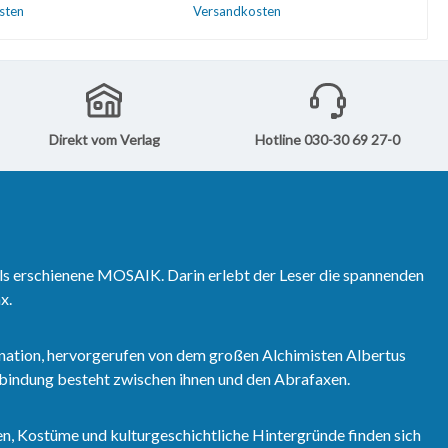
1995 veröffentlicht
Dezember 1995 veröffentlicht
sten
Versandkosten
rekt zum Softcover-
wurden.Direkt zum Softcover-
d 60.Direkt zum
Sammelband 60.Direkt zum
den Warenkorb
In den Warenkorb
r-Sammelband 60.
Hardcover-Sammelband 60.
Direkt vom Verlag
Hotline 030-30 69 27-0
ls erschienene MOSAIK. Darin erlebt der Leser die spannenden
x.
nation, hervorgerufen von dem großen Alchimisten Albertus
erbindung besteht zwischen ihnen und den Abrafaxen.
n, Kostüme und kulturgeschichtliche Hintergründe finden sich