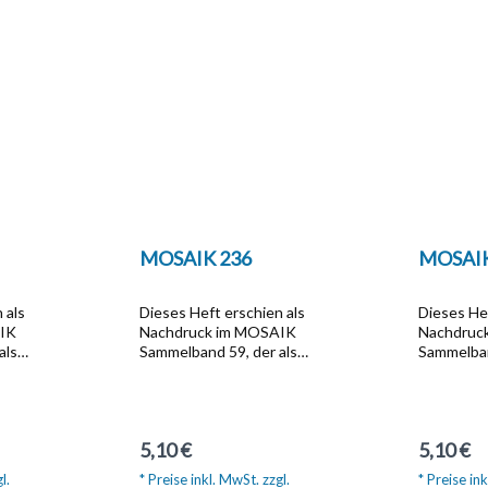
MOSAIK 236
MOSAIK
 als
Dieses Heft erschien als
Dieses Hef
AIK
Nachdruck im MOSAIK
Nachdruc
als
Sammelband 59, der als
Sammelban
zum Preis
Softcover-Ausgabe zum Preis
Softcover
Artikel Nr.
von  13,95 unter der Artikel Nr.
von  14,95
Dieser
1617 bestellbar ist.Dieser
1671 beste
et die
Sammelband beinhaltet die
Sammelban
Regulärer Preis:
Reguläre
5,10 €
5,10 €
um Mai
Hefte, die im Zeitraum Mai
Hefte, die
95
1995 bis August 1995
September
l.
* Preise inkl. MwSt. zzgl.
* Preise ink