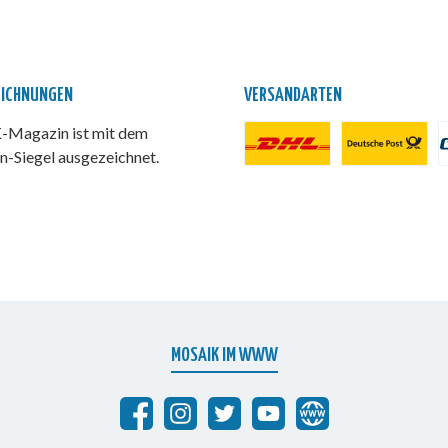
EICHNUNGEN
VERSANDARTEN
Magazin ist mit dem
n-Siegel ausgezeichnet.
DHL Paket
Deutsche Post
P
MOSAIK IM WWW
Abrafaxe auf Facebook
MOSAIK auf Instagram
MOSAIK auf Twitter
MOSAIK auf YouTube
abrafaxe.com