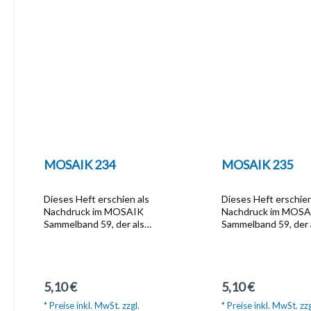
MOSAIK 234
MOSAIK 235
Dieses Heft erschien als
Dieses Heft erschien
Nachdruck im MOSAIK
Nachdruck im MOS
Sammelband 59, der als
Sammelband 59, der 
Softcover-Ausgabe zum Preis
Softcover-Ausgabe 
von  13,95 unter der Artikel Nr.
von  13,95 unter der 
1617 bestellbar ist.Dieser
1617 bestellbar ist.
Sammelband beinhaltet die
Sammelband beinhalt
Regulärer Preis:
Regulärer Preis:
5,10 €
5,10 €
Hefte, die im Zeitraum Mai
Hefte, die im Zeitra
1995 bis August 1995
1995 bis August 19
* Preise inkl. MwSt. zzgl.
* Preise inkl. MwSt. zzg