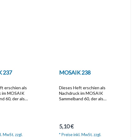
 237
MOSAIK 238
t erschien als
Dieses Heft erschien als
k im MOSAIK
Nachdruck im MOSAIK
d 60, der als
Sammelband 60, der als
-Ausgabe zum Preis
Softcover-Ausgabe zum Preis
 unter der Artikel Nr.
von  14,95 unter der Artikel Nr.
llbar ist.Dieser
1671 bestellbar ist.Dieser
d beinhaltet die
Sammelband beinhaltet die
r Preis:
Regulärer Preis:
5,10 €
 im Zeitraum
Hefte, die im Zeitraum
 1995 bis
September 1995 bis
l. MwSt. zzgl.
* Preise inkl. MwSt. zzgl.