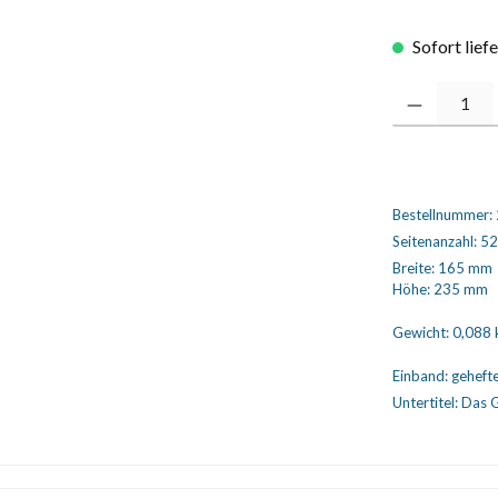
Sofort lief
Produkt Anzahl
Bestellnummer:
Seitenanzahl:
52
Breite:
165 mm
Höhe:
235 mm
Gewicht:
0,088 
Einband:
geheft
Untertitel:
Das G