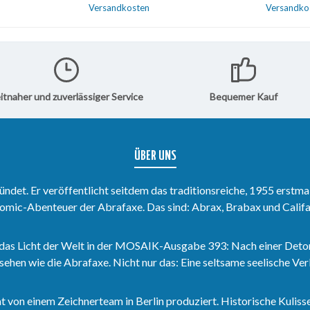
n.Direkt
veröffentlicht wurden.Direkt
Dezember 
Versandkosten
Versandko
melband
zum Softcover-Sammelband
wurden.Di
over-
59.Direkt zum Hardcover-
Sammelban
korb
In den Warenkorb
In 
Sammelband 59.
Hardcove
itnaher und zuverlässiger Service
Bequemer Kauf
ÜBER UNS
det. Er veröffentlicht seitdem das traditionsreiche, 1955 erstma
omic-Abenteuer der Abrafaxe. Das sind: Abrax, Brabax und Califa
das Licht der Welt in der MOSAIK-Ausgabe 393: Nach einer Deto
sehen wie die Abrafaxe. Nicht nur das: Eine seltsame seelische V
n einem Zeichnerteam in Berlin produziert. Historische Kulisse