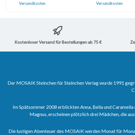
veröffentlicht wurden.Direkt
veröffentlicht wurde
Versandkosten
Versandkosten
zum Softcover-Sammelband
zum Softcover-Sam
59.Direkt zum Hardcover-
59.Direkt zum Hardc
In den Warenkorb
In den Waren
Sammelband 59.
Sammelband 59.
Kostenloser Versand für Bestellungen ab 75 €
Ze
Der MOSAIK Steinchen für Steinchen Verlag wurde 1991 gegrün
C
Im Spätsommer 2008 erblickten Anna, Bella und Caramella 
Magnus, erscheinen plötzlich drei Mädchen, die aus
Die lustigen Abenteuer des MOSAIK werden Monat für Monat vo