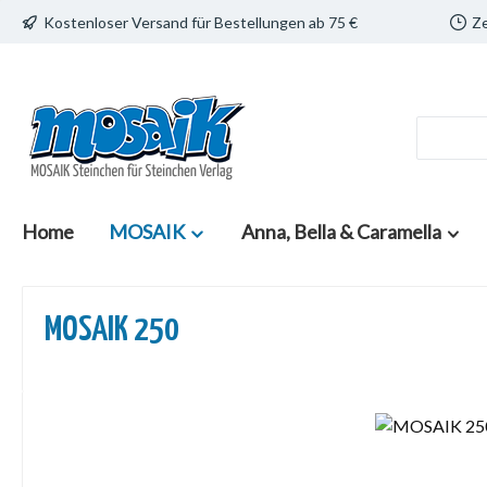
Kostenloser Versand für Bestellungen ab 75 €
Ze
 Hauptinhalt springen
Zur Suche springen
Zur Hauptnavigation springen
Home
MOSAIK
Anna, Bella & Caramella
MOSAIK 250
Bildergalerie überspringen