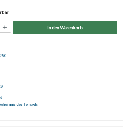
erbar
: Gib den gewünschten Wert ein oder benutze die Schaltflächen um die 
In den Warenkorb
250
kg
et
eheimnis des Tempels