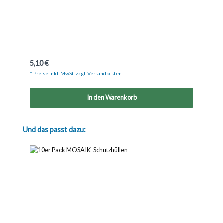
Regulärer Preis:
5,10 €
* Preise inkl. MwSt. zzgl. Versandkosten
In den Warenkorb
Produktgalerie überspringen
Und das passt dazu: