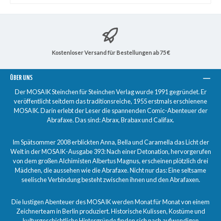
Kostenloser Versand für Bestellungen ab 75 €
ÜBER UNS
Der MOSAIK Steinchen für Steinchen Verlag wurde 1991 gegründet. Er
veröffentlicht seitdem das traditionsreiche, 1955 erstmals erschienene
MOSAIK. Darin erlebt der Leser die spannenden Comic-Abenteuer der
Abrafaxe. Das sind: Abrax, Brabax und Califax.
Im Spätsommer 2008 erblickten Anna, Bella und Caramella das Licht der
Welt in der MOSAIK-Ausgabe 393: Nach einer Detonation, hervorgerufen
von dem großen Alchimisten Albertus Magnus, erscheinen plötzlich drei
Mädchen, die aussehen wie die Abrafaxe. Nicht nur das: Eine seltsame
seelische Verbindung besteht zwischen ihnen und den Abrafaxen.
Die lustigen Abenteuer des MOSAIK werden Monat für Monat von einem
Zeichnerteam in Berlin produziert. Historische Kulissen, Kostüme und
kulturgeschichtliche Hintergründe finden sich nach aufwendigen