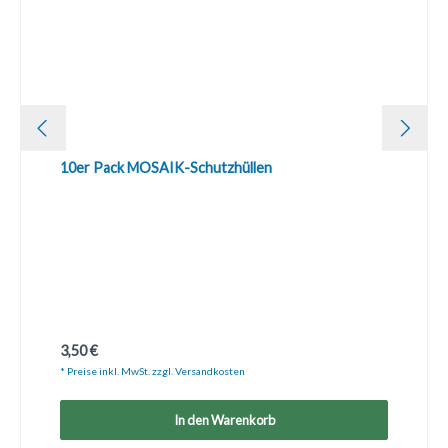
10er Pack MOSAIK-Schutzhüllen
Regulärer Preis:
3,50 €
* Preise inkl. MwSt. zzgl. Versandkosten
In den Warenkorb