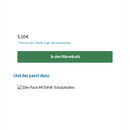
Regulärer Preis:
5,10 €
* Preise inkl. MwSt. zzgl. Versandkosten
In den Warenkorb
Produktgalerie überspringen
Und das passt dazu: