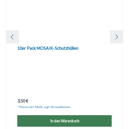
10er Pack MOSAIK-Schutzhüllen
Regulärer Preis:
3,50 €
* Preise inkl. MwSt. zzgl. Versandkosten
In den Warenkorb