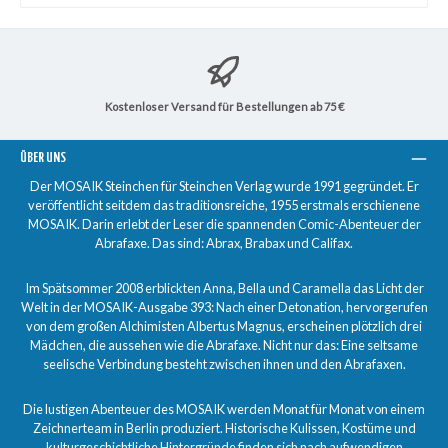
Kostenloser Versand für Bestellungen ab 75 €
ÜBER UNS
Der MOSAIK Steinchen für Steinchen Verlag wurde 1991 gegründet. Er
veröffentlicht seitdem das traditionsreiche, 1955 erstmals erschienene
MOSAIK. Darin erlebt der Leser die spannenden Comic-Abenteuer der
Abrafaxe. Das sind: Abrax, Brabax und Califax.
Im Spätsommer 2008 erblickten Anna, Bella und Caramella das Licht der
Welt in der MOSAIK-Ausgabe 393: Nach einer Detonation, hervorgerufen
von dem großen Alchimisten Albertus Magnus, erscheinen plötzlich drei
Mädchen, die aussehen wie die Abrafaxe. Nicht nur das: Eine seltsame
seelische Verbindung besteht zwischen ihnen und den Abrafaxen.
Die lustigen Abenteuer des MOSAIK werden Monat für Monat von einem
Zeichnerteam in Berlin produziert. Historische Kulissen, Kostüme und
kulturgeschichtliche Hintergründe finden sich nach aufwendigen