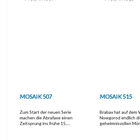
MOSAIK 507
MOSAIK 515
Zum Start der neuen Serie
Brabax hat auf dem
machen die Abrafaxe einen
Nowgorod endlich di
Zeitsprung ins frühe 15.
geheimnisvollen Mö
Jahrhundert. In einem Dorf am
eingeholt und erfähr
Rande Leipzigs helfen sie einer
ihnen ein weiteres w