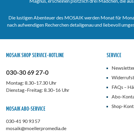
Magnus, erscheinen plötzlich drei Mädchen, die aus
Die lustigen Abenteuer des MOSAIK werden Monat für Monat vo
nach aufwendigen Recherchen detailgenau und liebevoll umgeset
MOSAIK SHOP SERVICE-HOTLINE
SERVICE
Newslette
030-30 69 27-0
Widerrufs
Montag: 8.30–17.30 Uhr
FAQs – Häu
Dienstag–Freitag: 8.30–16 Uhr
Abo-Kont
Shop-Kont
MOSAIK ABO-SERVICE
030-41 90 93 57
mosaik@moellerpromedia.de