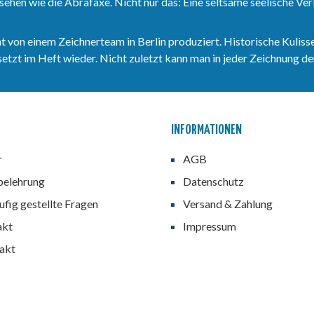
sehen wie die Abrafaxe. Nicht nur das: Eine seltsame seelische V
n einem Zeichnerteam in Berlin produziert. Historische Kulisse
zt im Heft wieder. Nicht zuletzt kann man in jeder Zeichnung den
INFORMATIONEN
r
AGB
belehrung
Datenschutz
fig gestellte Fragen
Versand & Zahlung
akt
Impressum
akt