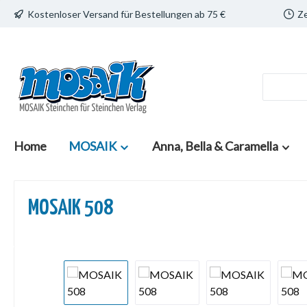
Kostenloser Versand für Bestellungen ab 75 €
Ze
 Hauptinhalt springen
Zur Suche springen
Zur Hauptnavigation springen
Home
MOSAIK
Anna, Bella & Caramella
MOSAIK 508
Bildergalerie überspringen