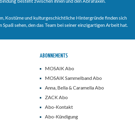
erbindung besteht zwischen ihnen und den Abrafaxen.
n, Kostüme und kulturgeschichtliche Hintergründe finden sich
 Spaß sehen, den das Team bei seiner einzigartigen Arbeit hat.
ABONNEMENTS
MOSAIK Abo
MOSAIK Sammelband Abo
Anna, Bella & Caramella Abo
ZACK Abo
Abo-Kontakt
Abo-Kündigung