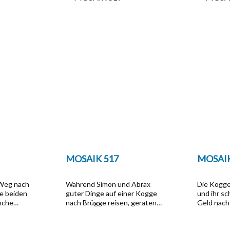
MOSAIK 517
MOSAIK
 Weg nach
Während Simon und Abrax
Die Kogge
e beiden
guter Dinge auf einer Kogge
und ihr s
nche
nach Brügge reisen, geraten
Geld nach 
t von
die Schatzjäger in Nowgorod
wird von f
ichtiges
aneinander. Brabax hat nämlich
Freibeuter