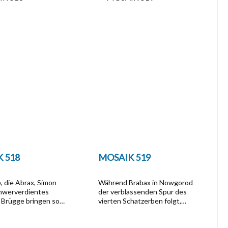
 518
MOSAIK 519
, die Abrax, Simon
Während Brabax in Nowgorod
chwerverdientes
der verblassenden Spur des
Brügge bringen soll,
vierten Schatzerben folgt,
riesischen
stehen im flandrischen Brügge
n geentert. Sie
Abrax und Simon wieder mal