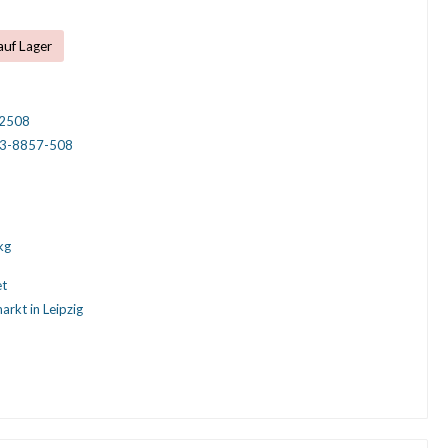
auf Lager
2508
3-8857-508
kg
et
arkt in Leipzig