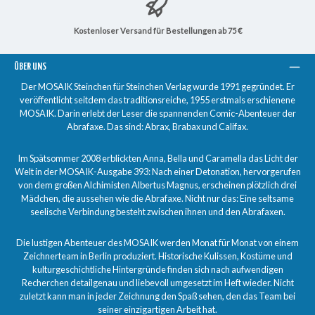
Kostenloser Versand für Bestellungen ab 75 €
ÜBER UNS
Der MOSAIK Steinchen für Steinchen Verlag wurde 1991 gegründet. Er
veröffentlicht seitdem das traditionsreiche, 1955 erstmals erschienene
MOSAIK. Darin erlebt der Leser die spannenden Comic-Abenteuer der
Abrafaxe. Das sind: Abrax, Brabax und Califax.
Im Spätsommer 2008 erblickten Anna, Bella und Caramella das Licht der
Welt in der MOSAIK-Ausgabe 393: Nach einer Detonation, hervorgerufen
von dem großen Alchimisten Albertus Magnus, erscheinen plötzlich drei
Mädchen, die aussehen wie die Abrafaxe. Nicht nur das: Eine seltsame
seelische Verbindung besteht zwischen ihnen und den Abrafaxen.
Die lustigen Abenteuer des MOSAIK werden Monat für Monat von einem
Zeichnerteam in Berlin produziert. Historische Kulissen, Kostüme und
kulturgeschichtliche Hintergründe finden sich nach aufwendigen
Recherchen detailgenau und liebevoll umgesetzt im Heft wieder. Nicht
zuletzt kann man in jeder Zeichnung den Spaß sehen, den das Team bei
seiner einzigartigen Arbeit hat.