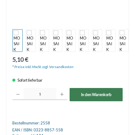
5,10 €
* Preise inkl. MwSt. zzgl. Versandkosten
Sofort lieferbar
Produkt Anzahl: Gib den gewünschten Wert ein oder benutze die Schaltfläche
In den Warenkorb
Bestellnummer:
2558
EAN / ISBN:
0323-8857-558