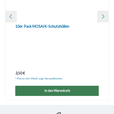
10er Pack MOSAIK-Schutzhüllen
Regulärer Preis:
3,50 €
* Preise inkl. MwSt. zzgl. Versandkosten
In den Warenkorb