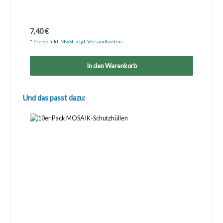
Regulärer Preis:
7,40 €
* Preise inkl. MwSt. zzgl. Versandkosten
In den Warenkorb
Produktgalerie überspringen
Und das passt dazu: