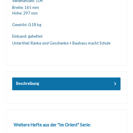
Seitenanzahl:
104
Breite:
165 mm
Höhe:
297 mm
Gewicht:
0,18 kg
Einband:
geheftet
Untertitel:
Ränke und Geschenke + Bauhaus macht Schule
Beschreibung
Produktgalerie überspringen
Weitere Hefte aus der "Im Orient" Serie: