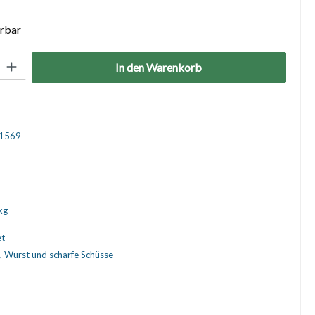
erbar
: Gib den gewünschten Wert ein oder benutze die Schaltflächen um die 
In den Warenkorb
1569
kg
et
, Wurst und scharfe Schüsse