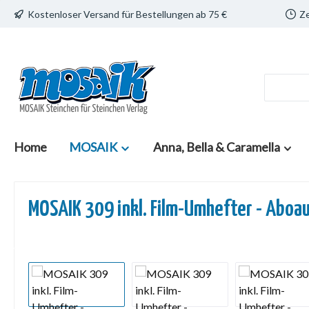
Kostenloser Versand für Bestellungen ab 75 €
Ze
 Hauptinhalt springen
Zur Suche springen
Zur Hauptnavigation springen
Home
MOSAIK
Anna, Bella & Caramella
MOSAIK 309 inkl. Film-Umhefter - Aboa
Bildergalerie überspringen