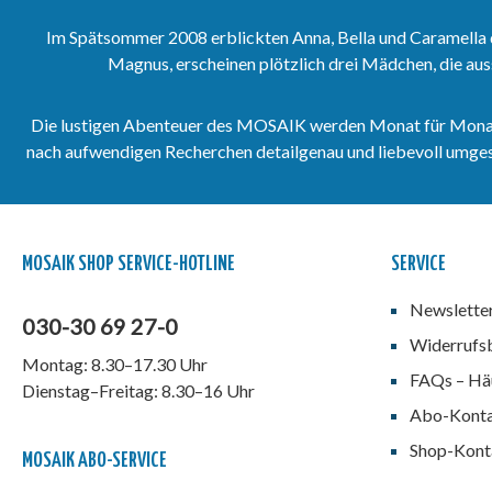
Hardcover-Sammelband 76.
Im Spätsommer 2008 erblickten Anna, Bella und Caramella 
Magnus, erscheinen plötzlich drei Mädchen, die aus
Die lustigen Abenteuer des MOSAIK werden Monat für Monat vo
nach aufwendigen Recherchen detailgenau und liebevoll umgeset
MOSAIK SHOP SERVICE-HOTLINE
SERVICE
Newslette
030-30 69 27-0
Widerrufs
Montag: 8.30–17.30 Uhr
FAQs – Häu
Dienstag–Freitag: 8.30–16 Uhr
Abo-Kont
Shop-Kont
MOSAIK ABO-SERVICE