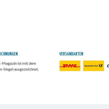
EICHNUNGEN
VERSANDARTEN
Magazin ist mit dem
n-Siegel ausgezeichnet.
DHL Paket
Deutsche Post
P