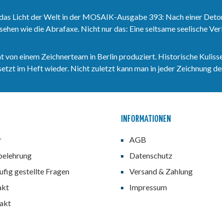
das Licht der Welt in der MOSAIK-Ausgabe 393: Nach einer Deto
sehen wie die Abrafaxe. Nicht nur das: Eine seltsame seelische V
n einem Zeichnerteam in Berlin produziert. Historische Kulisse
zt im Heft wieder. Nicht zuletzt kann man in jeder Zeichnung den
INFORMATIONEN
r
AGB
belehrung
Datenschutz
fig gestellte Fragen
Versand & Zahlung
akt
Impressum
akt