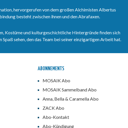
nation, hervorgerufen von dem großen Alchimisten Albertus
erbindung besteht zwischen ihnen und den Abrafaxen.
n, Kostüme und kulturgeschichtliche Hintergründe finden sich
 Spaß sehen, den das Team bei seiner einzigartigen Arbeit hat.
ABONNEMENTS
MOSAIK Abo
MOSAIK Sammelband Abo
Anna, Bella & Caramella Abo
ZACK Abo
Abo-Kontakt
Abo-Kündigung