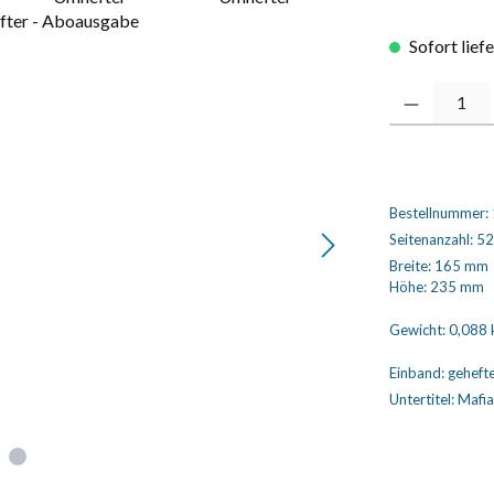
Sofort lief
Produkt Anzahl
Bestellnummer:
Seitenanzahl:
52
Breite:
165 mm
Höhe:
235 mm
Gewicht:
0,088 
Einband:
geheft
Untertitel:
Mafia