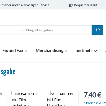
itnaher und zuverlässiger Service
Bequemer Kauf
Fix und Fax
Merchandising
und mehr
usgabe
7,40 €
* Preise inkl. 