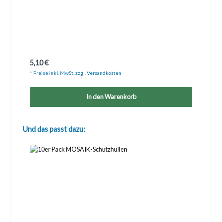
Regulärer Preis:
5,10 €
* Preise inkl. MwSt. zzgl. Versandkosten
In den Warenkorb
Produktgalerie überspringen
Und das passt dazu: