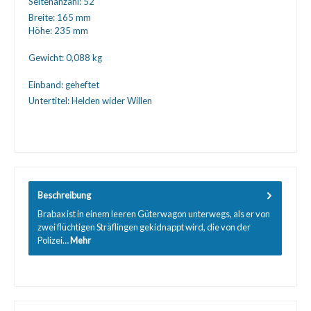
Seitenanzahl:
52
Breite:
165 mm
Höhe:
235 mm
Gewicht:
0,088 kg
Einband:
geheftet
Untertitel:
Helden wider Willen
Beschreibung
Brabax ist in einem leeren Güterwagon unterwegs, als er von
zwei flüchtigen Sträflingen gekidnappt wird, die von der
Polizei…
Mehr