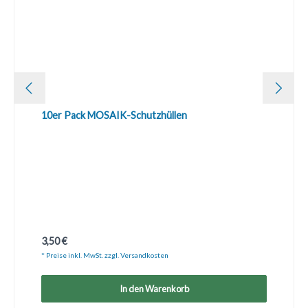
10er Pack MOSAIK-Schutzhüllen
Regulärer Preis:
3,50 €
* Preise inkl. MwSt. zzgl. Versandkosten
In den Warenkorb