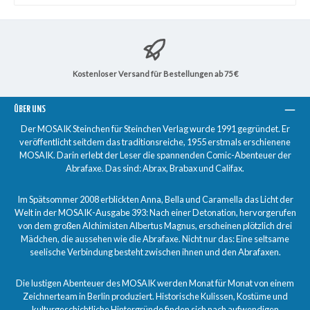
Kostenloser Versand für Bestellungen ab 75 €
ÜBER UNS
Der MOSAIK Steinchen für Steinchen Verlag wurde 1991 gegründet. Er
veröffentlicht seitdem das traditionsreiche, 1955 erstmals erschienene
MOSAIK. Darin erlebt der Leser die spannenden Comic-Abenteuer der
Abrafaxe. Das sind: Abrax, Brabax und Califax.
Im Spätsommer 2008 erblickten Anna, Bella und Caramella das Licht der
Welt in der MOSAIK-Ausgabe 393: Nach einer Detonation, hervorgerufen
von dem großen Alchimisten Albertus Magnus, erscheinen plötzlich drei
Mädchen, die aussehen wie die Abrafaxe. Nicht nur das: Eine seltsame
seelische Verbindung besteht zwischen ihnen und den Abrafaxen.
Die lustigen Abenteuer des MOSAIK werden Monat für Monat von einem
Zeichnerteam in Berlin produziert. Historische Kulissen, Kostüme und
kulturgeschichtliche Hintergründe finden sich nach aufwendigen