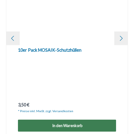
10er Pack MOSAIK-Schutzhüllen
Regulärer Preis:
3,50 €
* Preise inkl. MwSt. zzgl. Versandkosten
In den Warenkorb