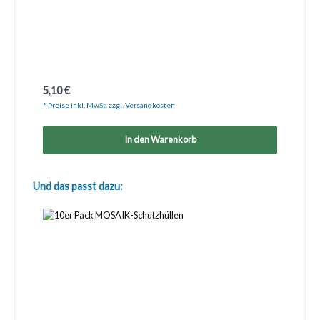
Regulärer Preis:
5,10 €
* Preise inkl. MwSt. zzgl. Versandkosten
In den Warenkorb
Produktgalerie überspringen
Und das passt dazu: