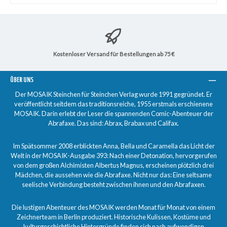
Kostenloser Versand für Bestellungen ab 75 €
ÜBER UNS
Der MOSAIK Steinchen für Steinchen Verlag wurde 1991 gegründet. Er
veröffentlicht seitdem das traditionsreiche, 1955 erstmals erschienene
MOSAIK. Darin erlebt der Leser die spannenden Comic-Abenteuer der
Abrafaxe. Das sind: Abrax, Brabax und Califax.
Im Spätsommer 2008 erblickten Anna, Bella und Caramella das Licht der
Welt in der MOSAIK-Ausgabe 393: Nach einer Detonation, hervorgerufen
von dem großen Alchimisten Albertus Magnus, erscheinen plötzlich drei
Mädchen, die aussehen wie die Abrafaxe. Nicht nur das: Eine seltsame
seelische Verbindung besteht zwischen ihnen und den Abrafaxen.
Die lustigen Abenteuer des MOSAIK werden Monat für Monat von einem
Zeichnerteam in Berlin produziert. Historische Kulissen, Kostüme und
kulturgeschichtliche Hintergründe finden sich nach aufwendigen