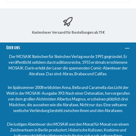
Kostenloser Versand für Bestellungen ab 75 €
ÜBER UNS
Der MOSAIK Steinchen für Steinchen Verlag wurde 1991 gegründet. Er
veröffentlicht seitdem das traditionsreiche, 1955 erstmals erschienene
MOSAIK. Darin erlebt der Leser die spannenden Comic-Abenteuer der
Abrafaxe. Das sind: Abrax, Brabax und Califax.
Im Spätsommer 2008 erblickten Anna, Bella und Caramella das Licht der
Welt in der MOSAIK-Ausgabe 393: Nach einer Detonation, hervorgerufen
von dem großen Alchimisten Albertus Magnus, erscheinen plötzlich drei
Mädchen, die aussehen wie die Abrafaxe. Nicht nur das: Eine seltsame
seelische Verbindung besteht zwischen ihnen und den Abrafaxen.
Die lustigen Abenteuer des MOSAIK werden Monat für Monat von einem
Zeichnerteam in Berlin produziert. Historische Kulissen, Kostüme und
kulturgeschichtliche Hintergründe finden sich nach aufwendigen