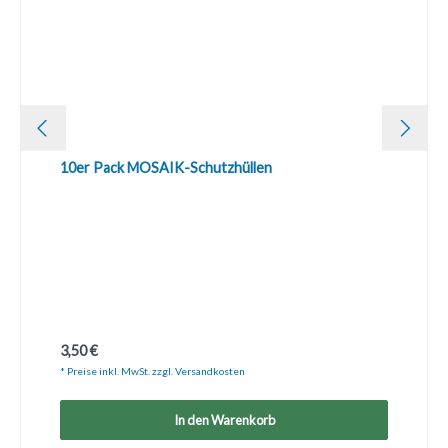
10er Pack MOSAIK-Schutzhüllen
Regulärer Preis:
3,50 €
* Preise inkl. MwSt. zzgl. Versandkosten
In den Warenkorb