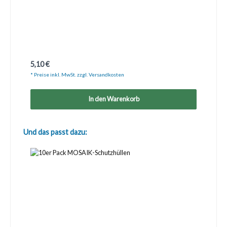
Regulärer Preis:
5,10 €
* Preise inkl. MwSt. zzgl. Versandkosten
In den Warenkorb
Produktgalerie überspringen
Und das passt dazu: