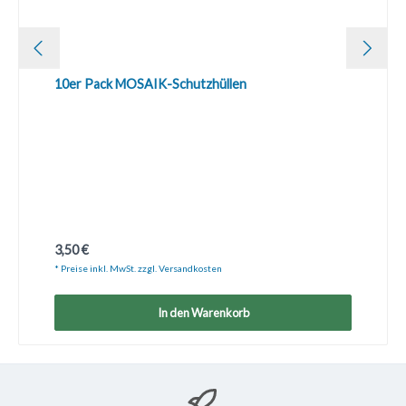
10er Pack MOSAIK-Schutzhüllen
Regulärer Preis:
3,50 €
* Preise inkl. MwSt. zzgl. Versandkosten
In den Warenkorb