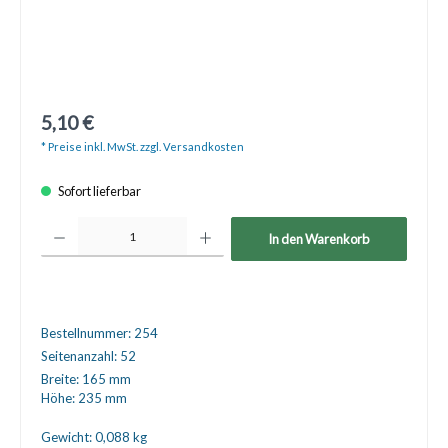
5,10 €
* Preise inkl. MwSt. zzgl. Versandkosten
Sofort lieferbar
Produkt Anzahl: Gib den gewünschten Wert ein oder benutze die Schaltfläche
In den Warenkorb
Bestellnummer:
254
Seitenanzahl:
52
Breite:
165 mm
Höhe:
235 mm
Gewicht:
0,088 kg