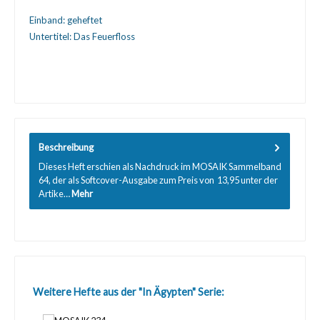
Einband:
geheftet
Untertitel:
Das Feuerfloss
Beschreibung
Dieses Heft erschien als Nachdruck im MOSAIK Sammelband
64, der als Softcover-Ausgabe zum Preis von  13,95 unter der
Artike…
Mehr
Produktgalerie überspringen
Weitere Hefte aus der "In Ägypten" Serie: