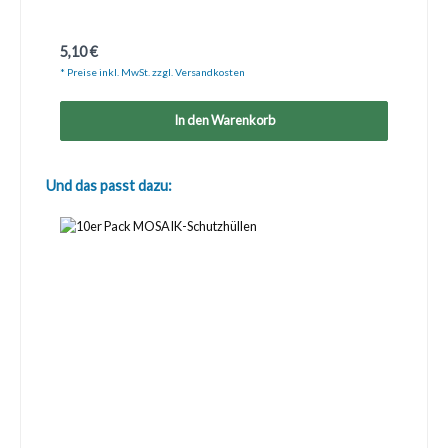
Regulärer Preis:
5,10 €
* Preise inkl. MwSt. zzgl. Versandkosten
In den Warenkorb
Produktgalerie überspringen
Und das passt dazu: