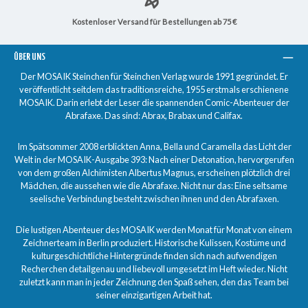
Kostenloser Versand für Bestellungen ab 75 €
ÜBER UNS
Der MOSAIK Steinchen für Steinchen Verlag wurde 1991 gegründet. Er
veröffentlicht seitdem das traditionsreiche, 1955 erstmals erschienene
MOSAIK. Darin erlebt der Leser die spannenden Comic-Abenteuer der
Abrafaxe. Das sind: Abrax, Brabax und Califax.
Im Spätsommer 2008 erblickten Anna, Bella und Caramella das Licht der
Welt in der MOSAIK-Ausgabe 393: Nach einer Detonation, hervorgerufen
von dem großen Alchimisten Albertus Magnus, erscheinen plötzlich drei
Mädchen, die aussehen wie die Abrafaxe. Nicht nur das: Eine seltsame
seelische Verbindung besteht zwischen ihnen und den Abrafaxen.
Die lustigen Abenteuer des MOSAIK werden Monat für Monat von einem
Zeichnerteam in Berlin produziert. Historische Kulissen, Kostüme und
kulturgeschichtliche Hintergründe finden sich nach aufwendigen
Recherchen detailgenau und liebevoll umgesetzt im Heft wieder. Nicht
zuletzt kann man in jeder Zeichnung den Spaß sehen, den das Team bei
seiner einzigartigen Arbeit hat.