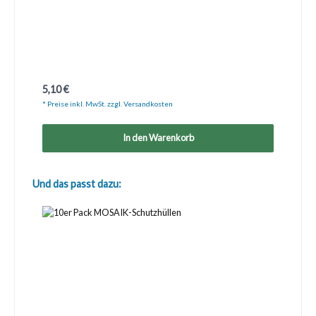
Regulärer Preis:
5,10 €
* Preise inkl. MwSt. zzgl. Versandkosten
In den Warenkorb
Produktgalerie überspringen
Und das passt dazu: