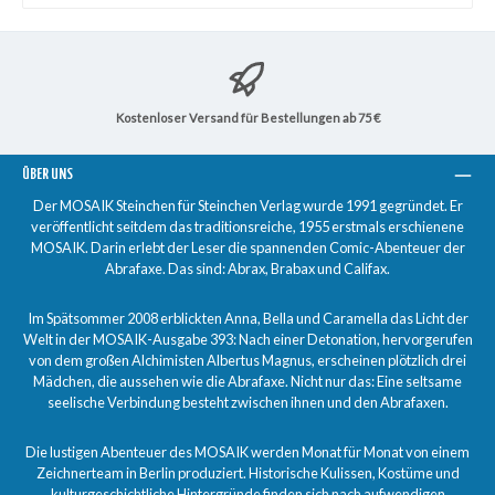
Kostenloser Versand für Bestellungen ab 75 €
ÜBER UNS
Der MOSAIK Steinchen für Steinchen Verlag wurde 1991 gegründet. Er
veröffentlicht seitdem das traditionsreiche, 1955 erstmals erschienene
MOSAIK. Darin erlebt der Leser die spannenden Comic-Abenteuer der
Abrafaxe. Das sind: Abrax, Brabax und Califax.
Im Spätsommer 2008 erblickten Anna, Bella und Caramella das Licht der
Welt in der MOSAIK-Ausgabe 393: Nach einer Detonation, hervorgerufen
von dem großen Alchimisten Albertus Magnus, erscheinen plötzlich drei
Mädchen, die aussehen wie die Abrafaxe. Nicht nur das: Eine seltsame
seelische Verbindung besteht zwischen ihnen und den Abrafaxen.
Die lustigen Abenteuer des MOSAIK werden Monat für Monat von einem
Zeichnerteam in Berlin produziert. Historische Kulissen, Kostüme und
kulturgeschichtliche Hintergründe finden sich nach aufwendigen