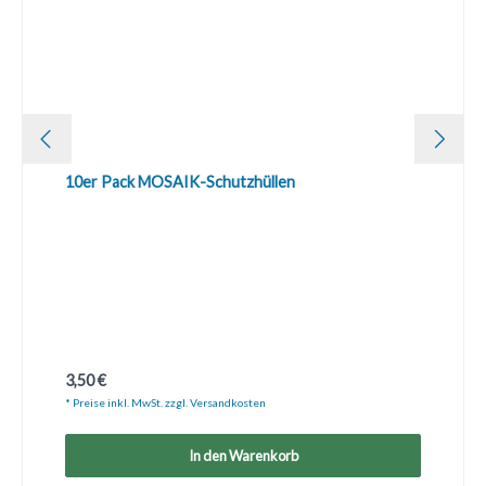
10er Pack MOSAIK-Schutzhüllen
Regulärer Preis:
3,50 €
* Preise inkl. MwSt. zzgl. Versandkosten
In den Warenkorb