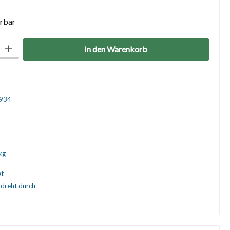
erbar
: Gib den gewünschten Wert ein oder benutze die Schaltflächen um die 
In den Warenkorb
934
kg
et
dreht durch