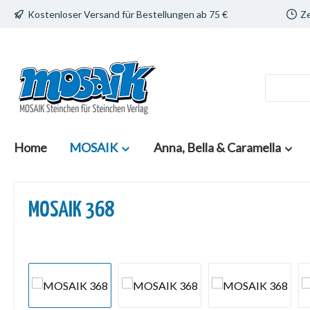
Kostenloser Versand für Bestellungen ab 75 €
Ze
 Hauptinhalt springen
Zur Suche springen
Zur Hauptnavigation springen
Home
MOSAIK
Anna, Bella & Caramella
MOSAIK 368
Bildergalerie überspringen