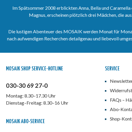
Im Spätsommer 2008 erblickten Anna, Bella und Caramella 
Magnus, erscheinen plötzlich drei Mädchen, die aus
Die lustigen Abenteuer des MOSAIK werden Monat für Monat vo
nach aufwendigen Recherchen detailgenau und liebevoll umgeset
MOSAIK SHOP SERVICE-HOTLINE
SERVICE
Newslette
030-30 69 27-0
Widerrufs
Montag: 8.30–17.30 Uhr
FAQs – Häu
Dienstag–Freitag: 8.30–16 Uhr
Abo-Kont
Shop-Kont
MOSAIK ABO-SERVICE