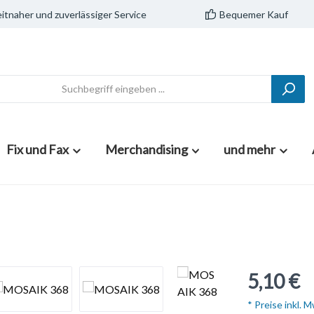
itnaher und zuverlässiger Service
Bequemer Kauf
Fix und Fax
Merchandising
und mehr
5,10 €
* Preise inkl. 