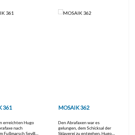
 361
MOSAIK 362
en erreichten Hugo
Den Abrafaxen war es
brafaxe nach
gelungen, dem Schicksal der
m Fußmarsch Sevilla.
Sklaverei zu entgehen. Hugo