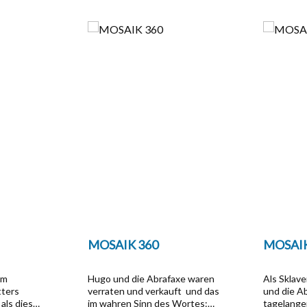
MOSAIK 360
MOSAIK
im
Hugo und die Abrafaxe waren
Als Sklav
tters
verraten und verkauft  und das
und die A
als dieser
im wahren Sinn des Wortes:
tagelange