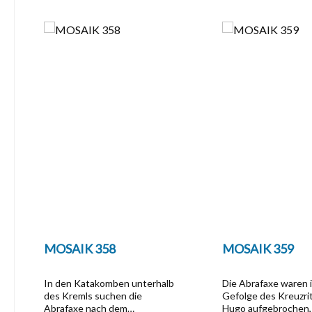
Produktgalerie überspringen
MOSAIK 358
MOSAIK 359
In den Katakomben unterhalb
Die Abrafaxe waren 
des Kremls suchen die
Gefolge des Kreuzri
Abrafaxe nach dem
Hugo aufgebrochen, 