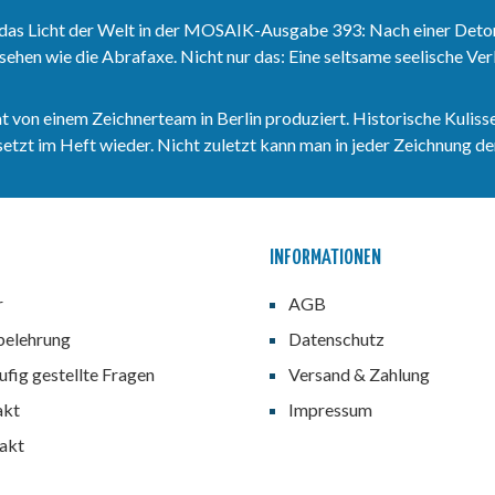
das Licht der Welt in der MOSAIK-Ausgabe 393: Nach einer Deto
sehen wie die Abrafaxe. Nicht nur das: Eine seltsame seelische V
n einem Zeichnerteam in Berlin produziert. Historische Kulisse
zt im Heft wieder. Nicht zuletzt kann man in jeder Zeichnung den
INFORMATIONEN
r
AGB
belehrung
Datenschutz
fig gestellte Fragen
Versand & Zahlung
akt
Impressum
akt