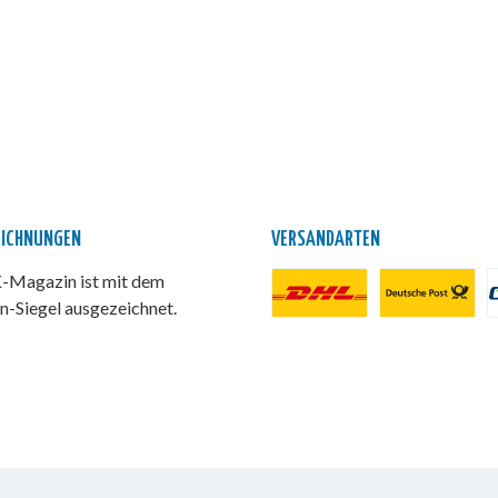
EICHNUNGEN
VERSANDARTEN
Magazin ist mit dem
n-Siegel ausgezeichnet.
DHL Paket
Deutsche Post
P