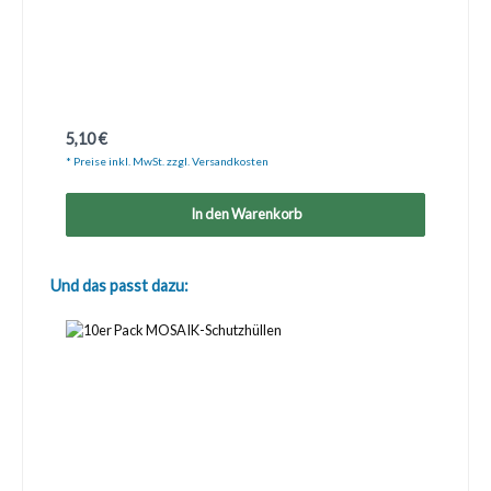
Regulärer Preis:
5,10 €
* Preise inkl. MwSt. zzgl. Versandkosten
In den Warenkorb
Produktgalerie überspringen
Und das passt dazu: