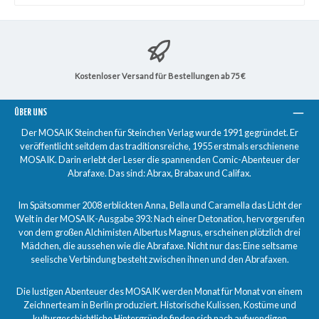
Kostenloser Versand für Bestellungen ab 75 €
ÜBER UNS
Der MOSAIK Steinchen für Steinchen Verlag wurde 1991 gegründet. Er
veröffentlicht seitdem das traditionsreiche, 1955 erstmals erschienene
MOSAIK. Darin erlebt der Leser die spannenden Comic-Abenteuer der
Abrafaxe. Das sind: Abrax, Brabax und Califax.
Im Spätsommer 2008 erblickten Anna, Bella und Caramella das Licht der
Welt in der MOSAIK-Ausgabe 393: Nach einer Detonation, hervorgerufen
von dem großen Alchimisten Albertus Magnus, erscheinen plötzlich drei
Mädchen, die aussehen wie die Abrafaxe. Nicht nur das: Eine seltsame
seelische Verbindung besteht zwischen ihnen und den Abrafaxen.
Die lustigen Abenteuer des MOSAIK werden Monat für Monat von einem
Zeichnerteam in Berlin produziert. Historische Kulissen, Kostüme und
kulturgeschichtliche Hintergründe finden sich nach aufwendigen