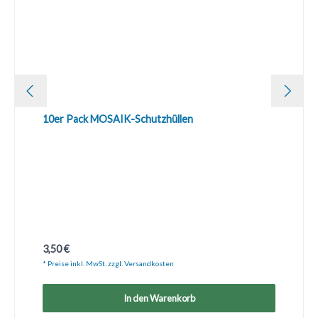
10er Pack MOSAIK-Schutzhüllen
Regulärer Preis:
3,50 €
* Preise inkl. MwSt. zzgl. Versandkosten
In den Warenkorb