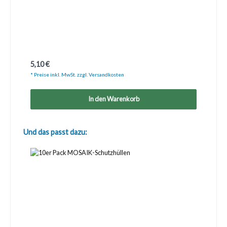
Regulärer Preis:
5,10 €
* Preise inkl. MwSt. zzgl. Versandkosten
In den Warenkorb
Produktgalerie überspringen
Und das passt dazu: