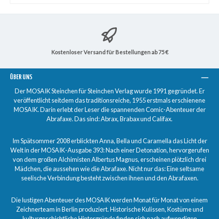
Kostenloser Versand für Bestellungen ab 75 €
ÜBER UNS
Der MOSAIK Steinchen für Steinchen Verlag wurde 1991 gegründet. Er
veröffentlicht seitdem das traditionsreiche, 1955 erstmals erschienene
MOSAIK. Darin erlebt der Leser die spannenden Comic-Abenteuer der
Abrafaxe. Das sind: Abrax, Brabax und Califax.
Im Spätsommer 2008 erblickten Anna, Bella und Caramella das Licht der
Welt in der MOSAIK-Ausgabe 393: Nach einer Detonation, hervorgerufen
von dem großen Alchimisten Albertus Magnus, erscheinen plötzlich drei
Mädchen, die aussehen wie die Abrafaxe. Nicht nur das: Eine seltsame
seelische Verbindung besteht zwischen ihnen und den Abrafaxen.
Die lustigen Abenteuer des MOSAIK werden Monat für Monat von einem
Zeichnerteam in Berlin produziert. Historische Kulissen, Kostüme und
kulturgeschichtliche Hintergründe finden sich nach aufwendigen