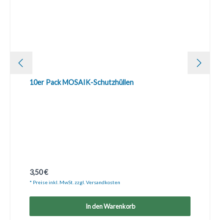
10er Pack MOSAIK-Schutzhüllen
Regulärer Preis:
3,50 €
* Preise inkl. MwSt. zzgl. Versandkosten
In den Warenkorb