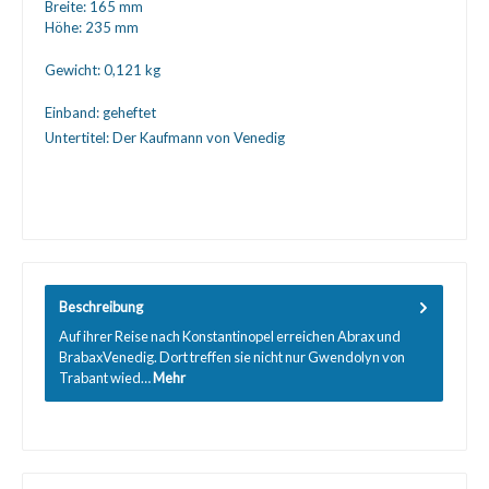
Breite:
165 mm
Höhe:
235 mm
Gewicht:
0,121 kg
Einband:
geheftet
Untertitel:
Der Kaufmann von Venedig
Beschreibung
Auf ihrer Reise nach Konstantinopel erreichen Abrax und
BrabaxVenedig. Dort treffen sie nicht nur Gwendolyn von
Trabant wied…
Mehr