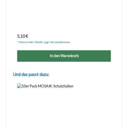
Regulärer Preis:
5,10 €
* Preise inkl. MwSt. zzgl. Versandkosten
In den Warenkorb
Produktgalerie überspringen
Und das passt dazu: