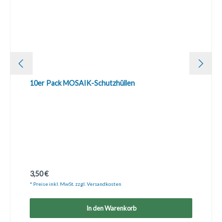
10er Pack MOSAIK-Schutzhüllen
Regulärer Preis:
3,50 €
* Preise inkl. MwSt. zzgl. Versandkosten
In den Warenkorb