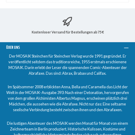
Kostenloser Versand für Bestellungen ab 75 €
ÜBER UNS
Der MOSAIK Steinchen für Steinchen Verlag wurde 1991 gegründet. Er
veröffentlicht seitdem das traditionsreiche, 1955 erstmals erschienene
MOSAIK. Darin erlebt der Leser die spannenden Comic-Abenteuer der
Abrafaxe. Das sind: Abrax, Brabax und Califax.
Im Spätsommer 2008 erblickten Anna, Bella und Caramella das Licht der
Welt in der MOSAIK-Ausgabe 393: Nach einer Detonation, hervorgerufen
von dem großen Alchimisten Albertus Magnus, erscheinen plötzlich drei
Mädchen, die aussehen wie die Abrafaxe. Nicht nur das: Eine seltsame
seelische Verbindung besteht zwischen ihnen und den Abrafaxen.
Die lustigen Abenteuer des MOSAIK werden Monat für Monat von einem
Zeichnerteam in Berlin produziert. Historische Kulissen, Kostüme und
kulturgeschichtliche Hintergründe finden sich nach aufwendigen